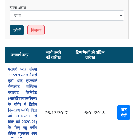
टैरिफ-अवधि
खोजें
क्लियर
जारी करने
टिप्पणियों की अंतिम
परामर्श पत्र
की तारीख
तारीख
परामर्श पत्र संख्या
33/2017-18 मैसर्स
इंडो थाई एयरपोर्ट
मैनेजमेंट सर्विसेज
प्राइवेट लिमिटेड
(आईटीएएमएसपीएल)
के संबंध में द्वितीय
और
नियंत्रण अवधि (वित्‍त
26/12/2017
16/01/2018
देखें
वर्ष 2016-17 से
वित्‍त वर्ष 2020-21)
के लिए बहु वर्षीय
टैरिफ प्रस्‍ताव और