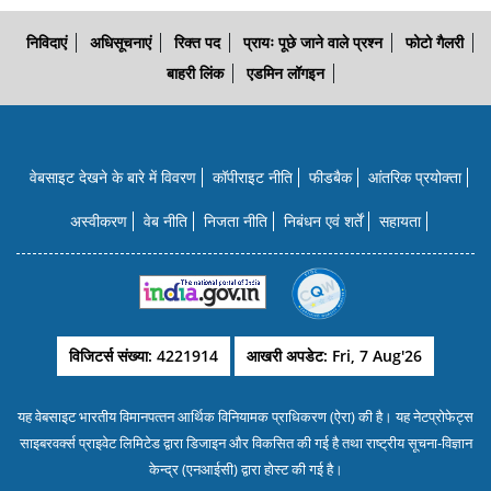
निविदाएं
अधिसूचनाएं
रिक्त पद
प्रायः पूछे जाने वाले प्रश्न
फोटो गैलरी
बाहरी लिंक
एडमिन लॉगइन
वेबसाइट देखने के बारे में विवरण
कॉपीराइट नीति
फीडबैक
आंतरिक प्रयोक्‍ता
अस्वीकरण
वेब नीति
निजता नीति
निबंधन एवं शर्तें
सहायता
विजिटर्स संख्या: 4221914
आखरी अपडेट: Fri, 7 Aug'26
यह वेबसाइट भारतीय विमानपत्‍तन आर्थिक विनियामक प्राधिकरण (ऐरा) की है। यह नेटप्रोफेट्स
साइबरवर्क्‍स प्राइवेट लिमिटेड द्वारा डिजाइन और विकसित की गई है तथा राष्‍ट्रीय सूचना-विज्ञान
केन्‍द्र (एनआईसी) द्वारा होस्‍ट की गई है।