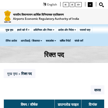
English
अ-
अ
अ+
अ
भारतीय विमानपत्तन आर्थिक विनियामक प्राधिकरण
Airports Economic Regulatory Authority of India
मुख पृष्ठ
हमारे बारे में
अधिनियम और नियम
आदेश और निदेश
परामर्श पत्र
टैरिफ आदेश
आरटीआई / शिकायत
शब्दकोश
वार्षिक रिपोर्ट
संपर्क करें
रिक्त पद
मुख पृष्ठ
रिक्त पद
»
वापस
विषय / शीर्षक
डाउनलोड फाइल
दिनांक