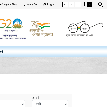
स्क्रीन रीडर
साइट मैप
English
अ-
अ
अ+
अ
रें
उप वर्ग