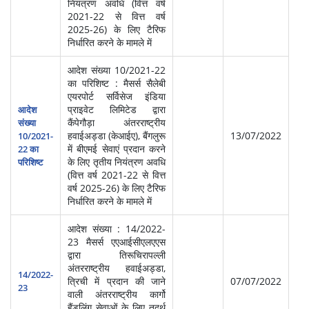
नियंत्रण अवधि (वित्त वर्ष
2021-22 से वित्त वर्ष
2025-26) के लिए टैरिफ
निर्धारित करने के मामले में
आदेश संख्‍या 10/2021-22
का परिशिष्ट : मैसर्स सैलेबी
एयरपोर्ट सर्विसेज इंडिया
प्राइवेट लिमिटेड द्वारा
आदेश
स्‍व
कैंपेगौड़ा अंतरराष्ट्रीय
संख्‍या
सेवा
हवाईअड्डा (केआईए), बैंगलुरू
13/07/2022
10/2021-
प्र
में बीएमई सेवाएं प्रदान करने
22 का
(आ
के लिए तृतीय नियंत्रण अवधि
परिशिष्ट
(वित्त वर्ष 2021-22 से वित्त
वर्ष 2025-26) के लिए टैरिफ
निर्धारित करने के मामले में
आदेश संख्या : 14/2022-
23 मैसर्स एएआईसीएलएएस
द्वारा तिरूचिरापल्ली
स्‍व
अंतरराष्ट्रीय हवाईअड्डा,
सेवा
14/2022-
त्रिची में प्रदान की जाने
07/07/2022
प्र
23
वाली अंतरराष्ट्रीय कार्गो
(आ
हैंडलिंग सेवाओं के लिए तदर्थ