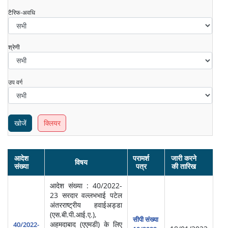
टैरिफ-अवधि
श्रेणी
उप वर्ग
खोजें
क्लियर
आदेश
परामर्श
जारी करने
विषय
प्र
संख्या
पत्र
की तारिख
आदेश संख्या : 40/2022-
23 सरदार वल्लभभाई पटेल
अंतरराष्ट्रीय हवाईअड्डा
(एस.बी.पी.आई.ए.),
सीपी संख्या
अहमदाबाद (एएमडी) के लिए
हवा
40/2022-