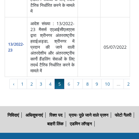
टैरिफ निर्धारित करने के मामले
में
आदेश संख्या : 13/2022-
23 मैसर्स एएआईसीएलएएस
द्वारा श्रीनगर अंतरराष्ट्रीय
स्‍व
हवाईअड्डा, श्रीनगर में
सेवा
13/2022-
प्रदान की जाने वाली
05/07/2022
प्र
23
अंतरदेशीय और अंतरराष्ट्रीय
(आ
कार्गो हैंडलिंग सेवाओं के लिए
तदर्थ टैरिफ निर्धारित करने के
मामले में
‹
1
2
3
4
5
6
7
8
9
10
...
21
निविदाएं
अधिसूचनाएं
रिक्त पद
प्रायः पूछे जाने वाले प्रश्न
फोटो गैलरी
बाहरी लिंक
एडमिन लॉगइन