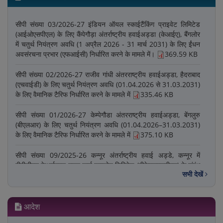
भारतीय विमानपत्तन आर्थिक विनियामक प्राधिकरण (ऐरा) में रिक्त पदों
को प्रतिनियुक्ति आधार पर भरना
1.95 MB
सीपी संख्या 03/2026-27 इंडियन ऑयल स्काईटैंकिंग प्राइवेट लिमिटेड
(आईओएसपीएल) के लिए कैंपेगौड़ा अंतर्राष्‍ट्रीय हवाईअड्डा (केआईए), बैंगलोर
Minutes of the Stakeholders Consultation
में चतुर्थ नियंत्रण अवधि (1 अप्रैल 2026 - 31 मार्च 2031) के लिए ईंधन
Meeting- Kempegowda International Airport,
अवसंरचना प्रभार (एफआईसी) निर्धारित करने के मामले में।
369.59 KB
Bengaluru
1.36 MB
सीपी संख्या 02/2026-27 राजीव गांधी अंतरराष्ट्रीय हवाईअड्डा, हैदराबाद
Minutes of the Stakeholders Consultation Meeting
(एचवाईडी) के लिए चतुर्थ नियंत्रण अवधि (01.04.2026 से 31.03.2031)
- Rajiv Gandhi International Airport, Hyderabad
1.72
के लिए वैमानिक टैरिफ निर्धारित करने के मामले में
335.46 KB
MB
सीपी संख्या 01/2026-27 केम्पेगौडा अंतरराष्ट्रीय हवाईअड्डा, बेंगलुरु
(बीएलआर) के लिए चतुर्थ नियंत्रण अवधि (01.04.2026–31.03.2031)
संविदा के आधार पर सीनियर कंसल्टेंट (लीगल) के पद के लिए आवेदन
के लिए वैमानिक टैरिफ निर्धारित करने के मामले में
375.10 KB
प्रस्‍तुत करने की अंतिम तारीख की अवधि बढ़ाना
206.21 KB
सीपी संख्या 09/2025-26 कन्नूर अंतर्राष्ट्रीय हवाई अड्डे, कन्नूर में
चौथे कंट्रोल पीरियड (01.04.2026 से 31.03.2031) के लिए
बीपीसीएल केआईएएल फ्यूल फार्म प्राइवेट लिमिटेड (बीकेएफएफपीएल) के संबंध
सभी देखें
राजीव गांधी इंटरनेशनल एयरपोर्ट, हैदराबाद की एरोनॉटिकल सेवाओं के टैरिफ़
में ईंधन फार्म सेवा के लिए टैरिफ के निर्धारण के मामले में द्वितीय नियंत्रण अवधि
तय करने पर स्टेकहोल्डर्स की कंसल्टेशन मीटिंग में ऑनलाइन शामिल होने
(वित्तीय वर्ष 2023-24 से वित्तीय वर्ष 2027-28) के लिए।
413.39 KB
123.25 KB
सीपी संख्या 08/2025-26 नवी मुंबई अंतर्राष्ट्रीय हवाई अड्डे, नवी मुंबई के
आदेश
लिए प्रथम नियंत्रण अवधि (01.04.2025 – 31.03.2030) के लिए
एयरपोर्ट्स इकोनॉमिक रेगुलेटरी अथॉरिटी ऑफ़ इंडिया में कॉन्ट्रैक्ट के