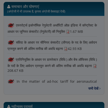
समाचार और घोषणाएं
(अंग्रेजी में भी उपलब्ध है, कृपया अंग्रेजी वेबसाइट देखें)
एयरपोर्ट्स इकोनॉमिक रेगुलेटरी अथॉरिटी ऑफ़ इंडिया में कॉन्ट्रैक्ट के
आधार पर जूनियर कंसल्टेंट (रेगुलेटरी) की नियुक्ति
1.67 MB
संविदा के आधार पर सीनियर कंसल्टेंट (लीगल) के पद के लिए आवेदन
प्रस्‍तुत करने की अंतिम तारीख की अवधि बढ़ाना
42.93 KB
प्रतिनियुक्ति के आधार पर डायरेक्टर (विधि ) और बेंच ऑफिसर (विधि )
के पदों के लिए आवेदन प्रस्‍तुत करने की अंतिम तारीख की अवधि बढ़ाना
208.67 KB
In the matter of ad-hoc tariff for aeronautical
services to be provided at Bhogapuram International
सभी देखें
Airport (BIA) by GMR Vishakhapatnam International
Airport Ltd. (GVIAL)
1.43 MB
नवीनतम परामर्श