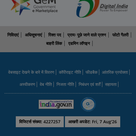
निविदाएं
अधिसूचनाएं
रिक्त पद
प्रायः पूछे जाने वाले प्रश्न
फोटो गैलरी
बाहरी लिंक
एडमिन लॉगइन
वेबसाइट देखने के बारे में विवरण
कॉपीराइट नीति
फीडबैक
आंतरिक प्रयोक्‍ता
अस्वीकरण
वेब नीति
निजता नीति
निबंधन एवं शर्तें
सहायता
विजिटर्स संख्या: 4227257
आखरी अपडेट: Fri, 7 Aug'26