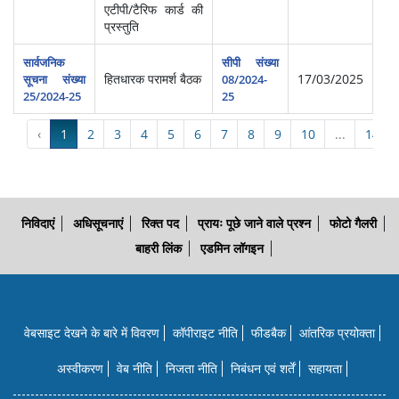
एटीपी/टैरिफ कार्ड की
प्रस्‍तुति
सार्वजनिक
सीपी संख्या
हितधारक परामर्श बैठक
17/03/2025
सूचना संख्या
08/2024-
25/2024-25
25
‹
1
2
3
4
5
6
7
8
9
10
...
14
निविदाएं
अधिसूचनाएं
रिक्त पद
प्रायः पूछे जाने वाले प्रश्न
फोटो गैलरी
बाहरी लिंक
एडमिन लॉगइन
वेबसाइट देखने के बारे में विवरण
कॉपीराइट नीति
फीडबैक
आंतरिक प्रयोक्‍ता
अस्वीकरण
वेब नीति
निजता नीति
निबंधन एवं शर्तें
सहायता