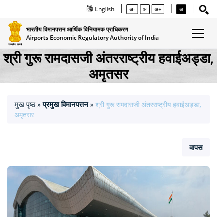
English
अ-
अ
अ+
अ
भारतीय विमानपत्तन आर्थिक विनियामक प्राधिकरण
Airports Economic Regulatory Authority of India
श्री गुरू रामदासजी अंतरराष्‍ट्रीय हवाईअड्डा,
अमृतसर
मुख पृष्ठ
प्रमुख विमानपत्तन
»
»
श्री गुरू रामदासजी अंतरराष्‍ट्रीय हवाईअड्डा,
अमृतसर
वापस