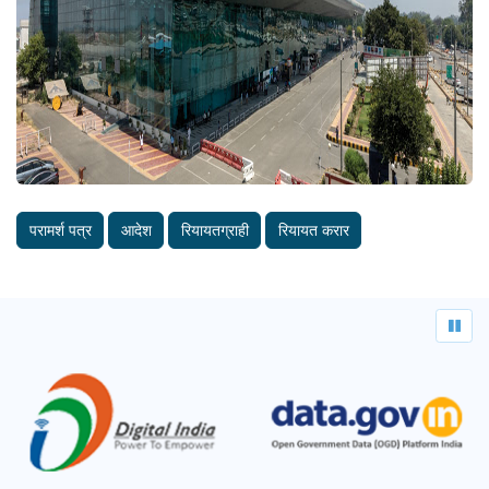
परामर्श पत्र
आदेश
रियायतग्राही
रियायत करार