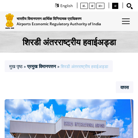
English
अ-
अ
अ+
अ
भारतीय विमानपत्तन आर्थिक विनियामक प्राधिकरण
Airports Economic Regulatory Authority of India
शिरडी अंतरराष्‍ट्रीय हवाईअड्डा
मुख पृष्ठ
प्रमुख विमानपत्तन
»
»
शिरडी अंतरराष्‍ट्रीय हवाईअड्डा
वापस