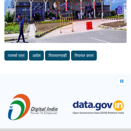
परामर्श पत्र
आदेश
रियायतग्राही
रियायत करार