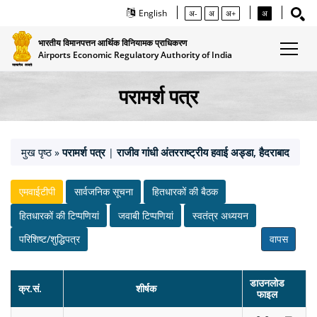
English
अ-
अ
अ+
अ
भारतीय विमानपत्तन आर्थिक विनियामक प्राधिकरण
Airports Economic Regulatory Authority of India
परामर्श पत्र
मुख पृष्ठ
परामर्श पत्र
राजीव गांधी अंतरराष्ट्रीय हवाई अड्डा, हैदराबाद
»
|
एमवाईटीपी
सार्वजनिक सूचना
हितधारकों की बैठक
हितधारकों की टिप्‍पणियां
जवाबी टिप्‍पणियां
स्‍वतंत्र अध्‍ययन
परिशिष्ट/शुद्धिपत्र
वापस
डाउनलोड
क्र.सं.
शीर्षक
फाइल