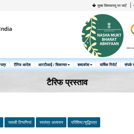
मुख्य विषयवस्तु पर जाएँ
India
 पत्र
टैरिफ आदेश
आरटीआई / शिकायत
शब्दकोश
वार्षिक रिपोर्ट
संपर्क क
टैरिफ प्रस्ताव
जवाबी टिप्‍पणियां
स्‍वतंत्र अध्‍ययन
परिशिष्ट/शुद्धिपत्र