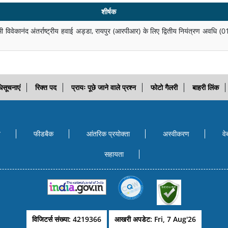
शीर्षक
िवेकानंद अंतर्राष्ट्रीय हवाई अड्डा, रायपुर (आरपीआर) के लिए द्वितीय नियंत्रण अवधि
िसूचनाएं
रिक्त पद
प्रायः पूछे जाने वाले प्रश्न
फोटो गैलरी
बाहरी लिंक
ि
फीडबैक
आंतरिक प्रयोक्‍ता
अस्वीकरण
वे
सहायता
विजिटर्स संख्या: 4219366
आखरी अपडेट: Fri, 7 Aug'26