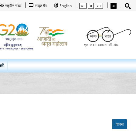
स्क्रीन रीडर
साइट मैप
English
अ-
अ
अ+
अ
रें
वापस