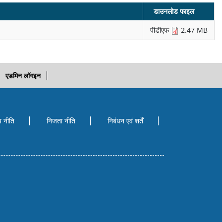
डाउनलोड फाइल
पीडीएफ
2.47 MB
एडमिन लॉगइन
ब नीति
निजता नीति
निबंधन एवं शर्तें