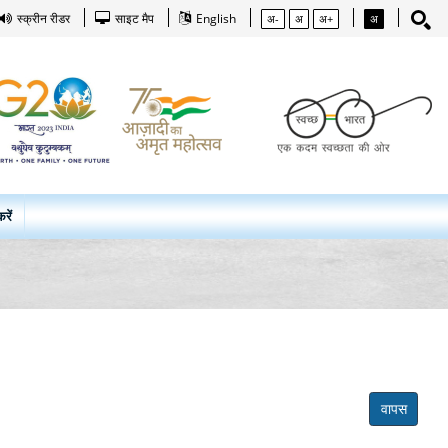
स्क्रीन रीडर
साइट मैप
English
अ-
अ
अ+
अ
रें
वापस