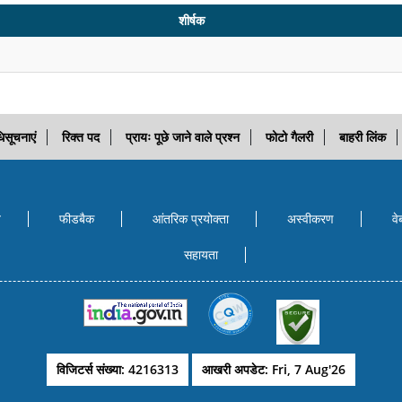
शीर्षक
िसूचनाएं
रिक्त पद
प्रायः पूछे जाने वाले प्रश्न
फोटो गैलरी
बाहरी लिंक
ि
फीडबैक
आंतरिक प्रयोक्‍ता
अस्वीकरण
वे
सहायता
विजिटर्स संख्या: 4216313
आखरी अपडेट: Fri, 7 Aug'26