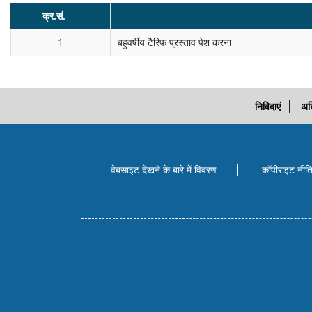
क्र.सं.
1
बहुवर्षीय टैरिफ प्रस्‍ताव पेश करना
निविदाएं
अध
वेबसाइट देखने के बारे में विवरण
कॉपीराइट नीत