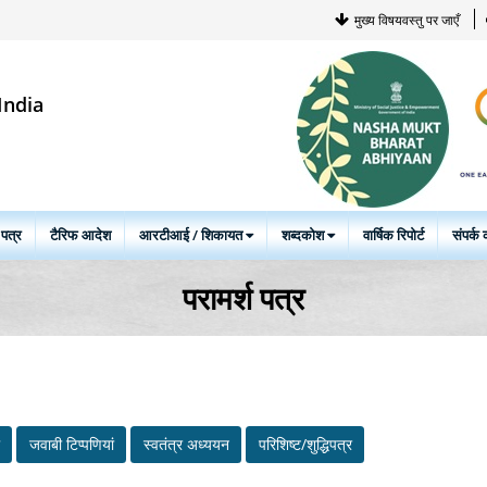
मुख्य विषयवस्तु पर जाएँ
India
 पत्र
टैरिफ आदेश
आरटीआई / शिकायत
शब्दकोश
वार्षिक रिपोर्ट
संपर्क क
परामर्श पत्र
जवाबी टिप्‍पणियां
स्‍वतंत्र अध्‍ययन
परिशिष्ट/शुद्धिपत्र