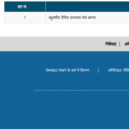
क्र.सं.
1
बहुवर्षीय टैरिफ प्रस्‍ताव पेश करना
निविदाएं
अध
वेबसाइट देखने के बारे में विवरण
कॉपीराइट नीत