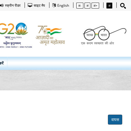
स्क्रीन रीडर
साइट मैप
English
अ-
अ
अ+
अ
रें
वापस