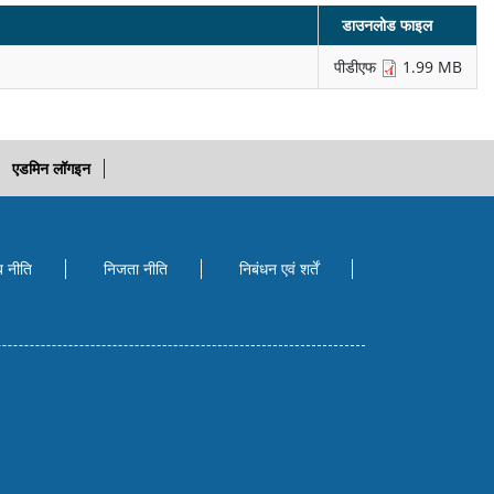
डाउनलोड फाइल
पीडीएफ
1.99 MB
एडमिन लॉगइन
ब नीति
निजता नीति
निबंधन एवं शर्तें