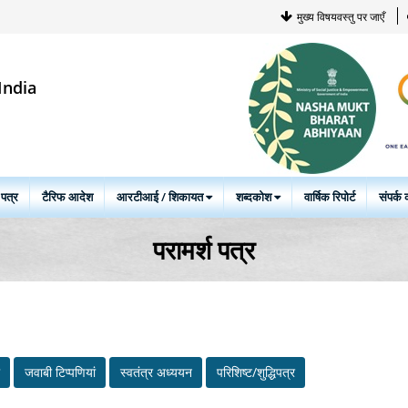
मुख्य विषयवस्तु पर जाएँ
India
 पत्र
टैरिफ आदेश
आरटीआई / शिकायत
शब्दकोश
वार्षिक रिपोर्ट
संपर्क क
परामर्श पत्र
जवाबी टिप्‍पणियां
स्‍वतंत्र अध्‍ययन
परिशिष्ट/शुद्धिपत्र