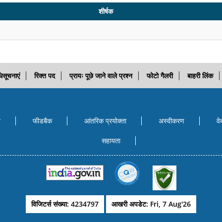
शीर्षक
िसूचनाएं
रिक्त पद
प्रायः पूछे जाने वाले प्रश्न
फोटो गैलरी
बाहरी लिंक
ि
फीडबैक
आंतरिक प्रयोक्‍ता
अस्वीकरण
वे
सहायता
विजिटर्स संख्या: 4234797
आखरी अपडेट: Fri, 7 Aug'26