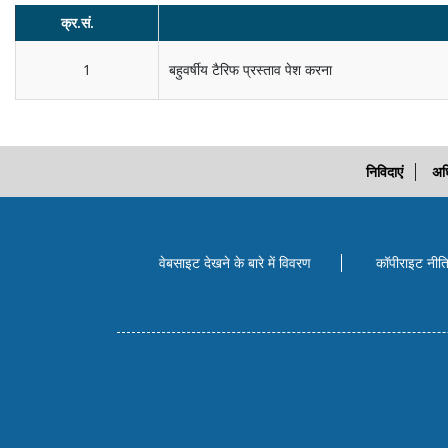
क्र.सं.
1
बहुवर्षीय टैरिफ प्रस्‍ताव पेश करना
निविदाएं
अध
वेबसाइट देखने के बारे में विवरण
कॉपीराइट नीत