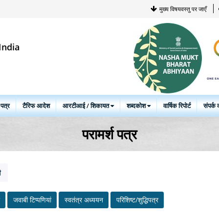
मुख्य विषयवस्तु पर जाएँ
India
 पत्र
टैरिफ आदेश
आरटीआई / शिकायत
शब्दकोश
वार्षिक रिपोर्ट
संपर्क क
परामर्श पत्र
ी
जवाबी टिप्‍पणियां
स्‍वतंत्र अध्‍ययन
परिशिष्ट/शुद्धिपत्र