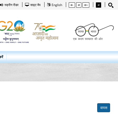
स्क्रीन रीडर
साइट मैप
English
अ-
अ
अ+
अ
रें
वापस