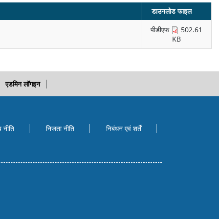
डाउनलोड फाइल
पीडीएफ
502.61
KB
एडमिन लॉगइन
ब नीति
निजता नीति
निबंधन एवं शर्तें