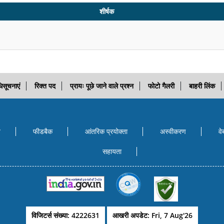
शीर्षक
िसूचनाएं
रिक्त पद
प्रायः पूछे जाने वाले प्रश्न
फोटो गैलरी
बाहरी लिंक
ि
फीडबैक
आंतरिक प्रयोक्‍ता
अस्वीकरण
वे
सहायता
विजिटर्स संख्या: 4222631
आखरी अपडेट: Fri, 7 Aug'26