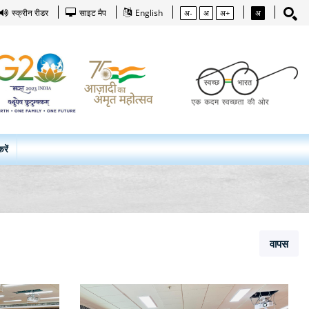
स्क्रीन रीडर
साइट मैप
English
अ-
अ
अ+
अ
रें
वापस