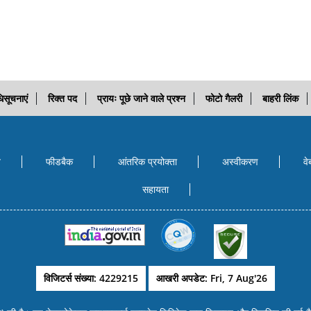
िसूचनाएं
रिक्त पद
प्रायः पूछे जाने वाले प्रश्न
फोटो गैलरी
बाहरी लिंक
ि
फीडबैक
आंतरिक प्रयोक्‍ता
अस्वीकरण
वे
सहायता
विजिटर्स संख्या: 4229215
आखरी अपडेट: Fri, 7 Aug'26