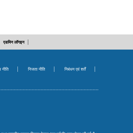
एडमिन लॉगइन
ब नीति
निजता नीति
निबंधन एवं शर्तें